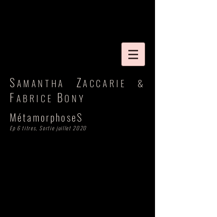
S
Z
AMANTHA
ACCARIE
&
F
B
ABRICE
ONY
MétamorphoseS
Ep 6 titres, Sortie juillet 2020