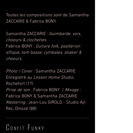
Toutes les compositions sont de Samantha
ZACCARIE & Fabrice BONY.
Samantha ZACCARIE :
Guimbarde, voix,
choeurs & clochettes
Fabrice BONY :
Guitare folk, psaltérion
elfique, tom basse, cymbales, shaker &
choeurs
Photo / Cover :
Samantha ZACCARIE
Enregistré au
Lesson Home Studio
,
Rochefort (17)
Prise de son :
Fabrice BONY /
Mixage :
Fabrice BONY & Samantha ZACCARIE
Mastering :
Jean-Lou GIROLD - Studio Ajl-
Rec, Dinozé (88)
C
F
ONFIT
UNKY