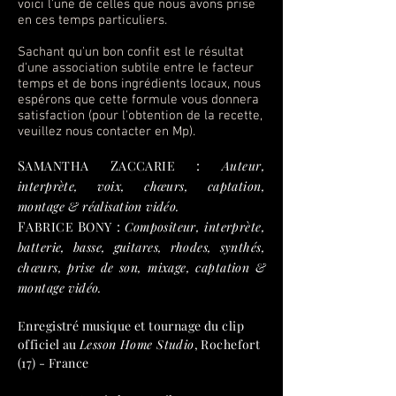
voici l'une de celles que nous avons prise
en ces temps particuliers.
Sachant qu'un bon confit est le résultat
d'une association subtile entre le facteur
temps et de bons ingrédients locaux, nous
espérons que cette formule vous donnera
satisfaction (pour l'obtention de la recette,
veuillez nous contacter en Mp).
S
Z
:
AMANTHA
ACCARIE
Auteur,
interprète, voix, chœurs, captation,
montage & réalisation vidéo.
F
B
:
ABRICE
ONY
Compositeur, interprète,
batterie, basse, guitares, rhodes, synthés,
chœurs, prise de son, mixage, captation &
montage vidéo.
Enregistré musique et tournage du clip
officiel au
Lesson Home Studio
, Rochefort
(17) - France