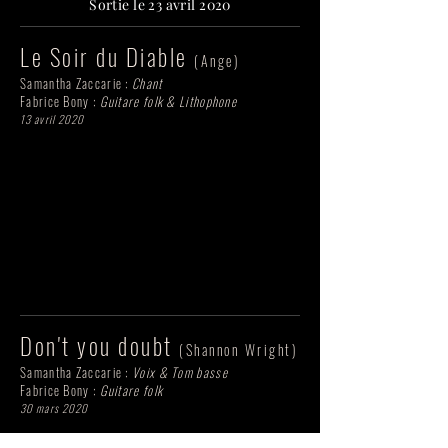
Sortie le 23 avril 2020
Le Soir du Diable
(Ange)
Samantha Zaccarie :
Chant
Fabrice Bony :
Guitare folk & Lithophone
13 avril 2020
Don't you doubt
(Shannon Wright)
Samantha Zaccarie :
Voix & Tom basse
Fabrice Bony :
Guitare folk
30 mars 2020