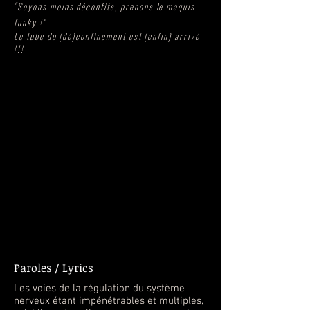
"
Soyons moins déconfits, prenons le maquis
funky !"
Le tube du (dé)confinement est (enfin) arrivé
!!!
Paroles / Lyrics
Les voies de la régulation du système
nerveux étant impénétrables et multiples,